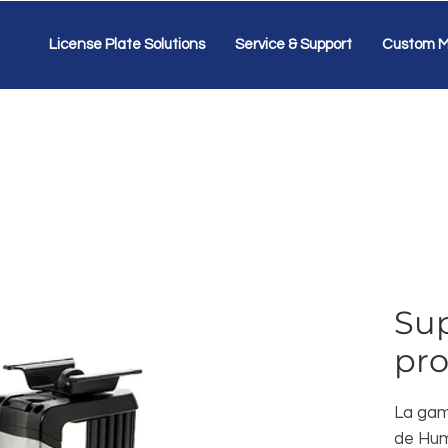
License Plate Solutions
Service & Support
Custom M
Sup
pro
La gam
de Hum