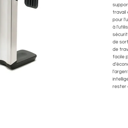
suppor
travai
pour l'
à l'uti
sécurit
de sort
de trav
facile 
d'écon
l'argen
intelli
rester 